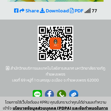
Share
Download
PDF
77
สำนักวิทยบริการและเทคโนโลยีสารสนเทศ มหาวิทยาลัยราชภัฏ
กำแพงเพชร
เลขที่ 69 หมู่ที่ 1 ต.นครชุม อ.เมือง จ.กำแพงเพชร 62000
โดยการใช้เว็บไซต์ของ KPRU คุณรับทราบว่าคุณได้อ่านและทำความ
ผู้พัฒนาระบบ อนุชา พวงผกา
เข้าใจ
นโยบายข้อมูลส่วนบุคคล (PDPA) และข้อกำหนดในการ