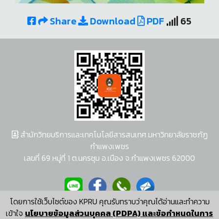
Share
Download
PDF
65
สำนักวิทยบริการและเทคโนโลยีสารสนเทศ มหาวิทยาลัยราชภัฏ
กำแพงเพชร
เลขที่ 69 หมู่ที่ 1 ต.นครชุม อ.เมือง จ.กำแพงเพชร 62000
โดยการใช้เว็บไซต์ของ KPRU คุณรับทราบว่าคุณได้อ่านและทำความ
ผู้พัฒนาระบบ อนุชา พวงผกา
เข้าใจ
นโยบายข้อมูลส่วนบุคคล (PDPA) และข้อกำหนดในการ