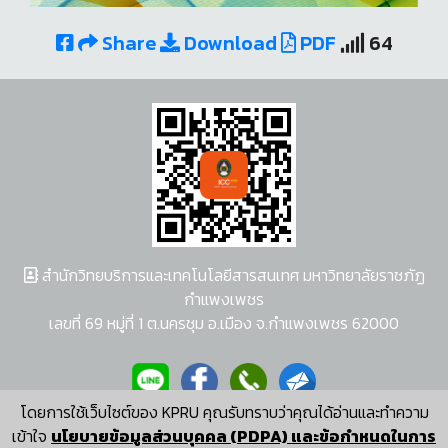
Share
Download
PDF
64
สำนักวิทยบริการและเทคโนโลยีสารสนเทศ มหาวิทยาลัยราชภัฏ
กำแพงเพชร
เลขที่ 69 หมู่ที่ 1 ต.นครชุม อ.เมือง จ.กำแพงเพชร 62000
โดยการใช้เว็บไซต์ของ KPRU คุณรับทราบว่าคุณได้อ่านและทำความ
ผู้พัฒนาระบบ อนุชา พวงผกา
เข้าใจ
นโยบายข้อมูลส่วนบุคคล (PDPA) และข้อกำหนดในการ