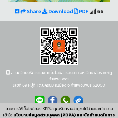
Share
Download
PDF
66
สำนักวิทยบริการและเทคโนโลยีสารสนเทศ มหาวิทยาลัยราชภัฏ
กำแพงเพชร
เลขที่ 69 หมู่ที่ 1 ต.นครชุม อ.เมือง จ.กำแพงเพชร 62000
โดยการใช้เว็บไซต์ของ KPRU คุณรับทราบว่าคุณได้อ่านและทำความ
ผู้พัฒนาระบบ อนุชา พวงผกา
เข้าใจ
นโยบายข้อมูลส่วนบุคคล (PDPA) และข้อกำหนดในการ