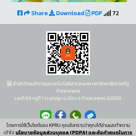
Share
Download
PDF
72
สำนักวิทยบริการและเทคโนโลยีสารสนเทศ มหาวิทยาลัยราชภัฏ
กำแพงเพชร
เลขที่ 69 หมู่ที่ 1 ต.นครชุม อ.เมือง จ.กำแพงเพชร 62000
โดยการใช้เว็บไซต์ของ KPRU คุณรับทราบว่าคุณได้อ่านและทำความ
ผู้พัฒนาระบบ อนุชา พวงผกา
เข้าใจ
นโยบายข้อมูลส่วนบุคคล (PDPA) และข้อกำหนดในการ