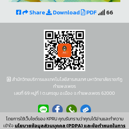
Share
Download
PDF
66
สำนักวิทยบริการและเทคโนโลยีสารสนเทศ มหาวิทยาลัยราชภัฏ
กำแพงเพชร
เลขที่ 69 หมู่ที่ 1 ต.นครชุม อ.เมือง จ.กำแพงเพชร 62000
โดยการใช้เว็บไซต์ของ KPRU คุณรับทราบว่าคุณได้อ่านและทำความ
ผู้พัฒนาระบบ อนุชา พวงผกา
เข้าใจ
นโยบายข้อมูลส่วนบุคคล (PDPA) และข้อกำหนดในการ