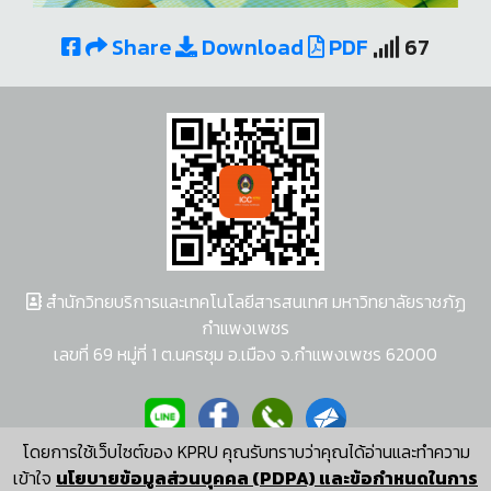
Share
Download
PDF
67
สำนักวิทยบริการและเทคโนโลยีสารสนเทศ มหาวิทยาลัยราชภัฏ
กำแพงเพชร
เลขที่ 69 หมู่ที่ 1 ต.นครชุม อ.เมือง จ.กำแพงเพชร 62000
โดยการใช้เว็บไซต์ของ KPRU คุณรับทราบว่าคุณได้อ่านและทำความ
ผู้พัฒนาระบบ อนุชา พวงผกา
เข้าใจ
นโยบายข้อมูลส่วนบุคคล (PDPA) และข้อกำหนดในการ