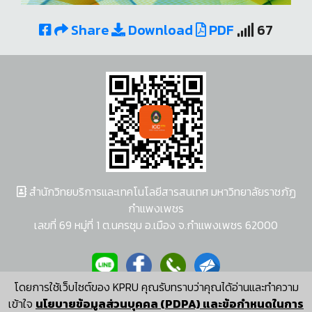
Share
Download
PDF
67
สำนักวิทยบริการและเทคโนโลยีสารสนเทศ มหาวิทยาลัยราชภัฏ
กำแพงเพชร
เลขที่ 69 หมู่ที่ 1 ต.นครชุม อ.เมือง จ.กำแพงเพชร 62000
โดยการใช้เว็บไซต์ของ KPRU คุณรับทราบว่าคุณได้อ่านและทำความ
ผู้พัฒนาระบบ อนุชา พวงผกา
เข้าใจ
นโยบายข้อมูลส่วนบุคคล (PDPA) และข้อกำหนดในการ