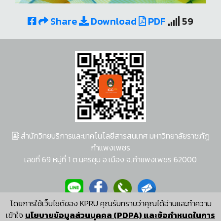
Share
Download
PDF
59
สำนักวิทยบริการและเทคโนโลยีสารสนเทศ มหาวิทยาลัยราชภัฏ
กำแพงเพชร
เลขที่ 69 หมู่ที่ 1 ต.นครชุม อ.เมือง จ.กำแพงเพชร 62000
โดยการใช้เว็บไซต์ของ KPRU คุณรับทราบว่าคุณได้อ่านและทำความ
ผู้พัฒนาระบบ อนุชา พวงผกา
เข้าใจ
นโยบายข้อมูลส่วนบุคคล (PDPA) และข้อกำหนดในการ