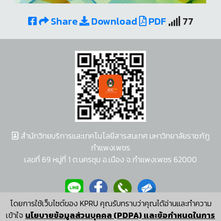
Share
Download
PDF
77
สำนักวิทยบริการและเทคโนโลยีสารสนเทศ มหาวิทยาลัยราชภัฏ
กำแพงเพชร
เลขที่ 69 หมู่ที่ 1 ต.นครชุม อ.เมือง จ.กำแพงเพชร 62000
โดยการใช้เว็บไซต์ของ KPRU คุณรับทราบว่าคุณได้อ่านและทำความ
ผู้พัฒนาระบบ อนุชา พวงผกา
เข้าใจ
นโยบายข้อมูลส่วนบุคคล (PDPA) และข้อกำหนดในการ