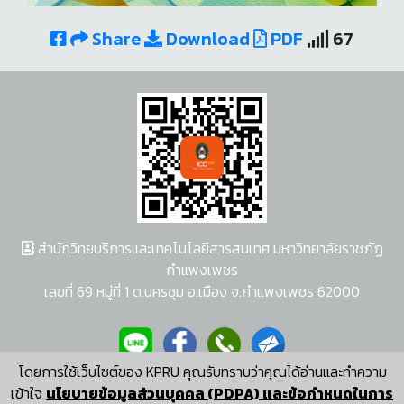
Share
Download
PDF
67
สำนักวิทยบริการและเทคโนโลยีสารสนเทศ มหาวิทยาลัยราชภัฏ
กำแพงเพชร
เลขที่ 69 หมู่ที่ 1 ต.นครชุม อ.เมือง จ.กำแพงเพชร 62000
โดยการใช้เว็บไซต์ของ KPRU คุณรับทราบว่าคุณได้อ่านและทำความ
ผู้พัฒนาระบบ อนุชา พวงผกา
เข้าใจ
นโยบายข้อมูลส่วนบุคคล (PDPA) และข้อกำหนดในการ