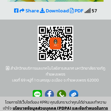
Share
Download
PDF
57
สำนักวิทยบริการและเทคโนโลยีสารสนเทศ มหาวิทยาลัยราชภัฏ
กำแพงเพชร
เลขที่ 69 หมู่ที่ 1 ต.นครชุม อ.เมือง จ.กำแพงเพชร 62000
โดยการใช้เว็บไซต์ของ KPRU คุณรับทราบว่าคุณได้อ่านและทำความ
ผู้พัฒนาระบบ อนุชา พวงผกา
เข้าใจ
นโยบายข้อมูลส่วนบุคคล (PDPA) และข้อกำหนดในการ