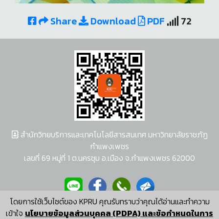
Share
Download
PDF
72
สำนักวิทยบริการและเทคโนโลยีสารสนเทศ มหาวิทยาลัยราชภัฏ
กำแพงเพชร
เลขที่ 69 หมู่ที่ 1 ต.นครชุม อ.เมือง จ.กำแพงเพชร 62000
โดยการใช้เว็บไซต์ของ KPRU คุณรับทราบว่าคุณได้อ่านและทำความ
ผู้พัฒนาระบบ อนุชา พวงผกา
เข้าใจ
นโยบายข้อมูลส่วนบุคคล (PDPA) และข้อกำหนดในการ