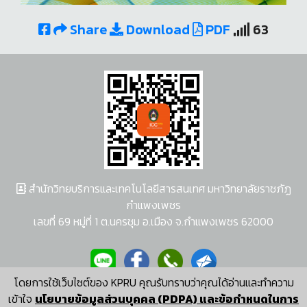
Share
Download
PDF
63
สำนักวิทยบริการและเทคโนโลยีสารสนเทศ มหาวิทยาลัยราชภัฏ
กำแพงเพชร
เลขที่ 69 หมู่ที่ 1 ต.นครชุม อ.เมือง จ.กำแพงเพชร 62000
โดยการใช้เว็บไซต์ของ KPRU คุณรับทราบว่าคุณได้อ่านและทำความ
ผู้พัฒนาระบบ อนุชา พวงผกา
เข้าใจ
นโยบายข้อมูลส่วนบุคคล (PDPA) และข้อกำหนดในการ