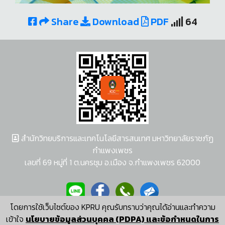
Share
Download
PDF
64
สำนักวิทยบริการและเทคโนโลยีสารสนเทศ มหาวิทยาลัยราชภัฏ
กำแพงเพชร
เลขที่ 69 หมู่ที่ 1 ต.นครชุม อ.เมือง จ.กำแพงเพชร 62000
โดยการใช้เว็บไซต์ของ KPRU คุณรับทราบว่าคุณได้อ่านและทำความ
ผู้พัฒนาระบบ อนุชา พวงผกา
เข้าใจ
นโยบายข้อมูลส่วนบุคคล (PDPA) และข้อกำหนดในการ