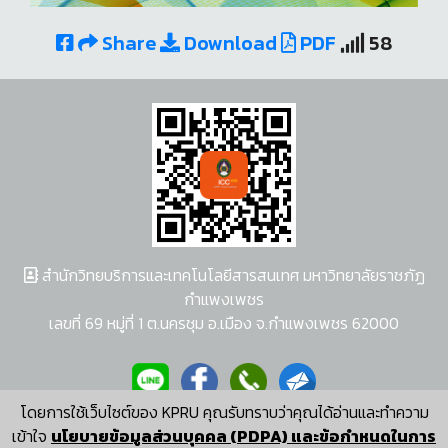
Share
Download
PDF
58
สำนักวิทยบริการและเทคโนโลยีสารสนเทศ มหาวิทยาลัยราชภัฏ
กำแพงเพชร
เลขที่ 69 หมู่ที่ 1 ต.นครชุม อ.เมือง จ.กำแพงเพชร 62000
โดยการใช้เว็บไซต์ของ KPRU คุณรับทราบว่าคุณได้อ่านและทำความ
ผู้พัฒนาระบบ อนุชา พวงผกา
เข้าใจ
นโยบายข้อมูลส่วนบุคคล (PDPA) และข้อกำหนดในการ