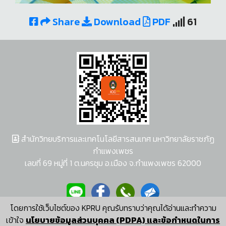
Share
Download
PDF
61
สำนักวิทยบริการและเทคโนโลยีสารสนเทศ มหาวิทยาลัยราชภัฏ
กำแพงเพชร
เลขที่ 69 หมู่ที่ 1 ต.นครชุม อ.เมือง จ.กำแพงเพชร 62000
โดยการใช้เว็บไซต์ของ KPRU คุณรับทราบว่าคุณได้อ่านและทำความ
ผู้พัฒนาระบบ อนุชา พวงผกา
เข้าใจ
นโยบายข้อมูลส่วนบุคคล (PDPA) และข้อกำหนดในการ