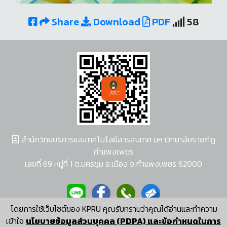
Share
Download
PDF
58
สำนักวิทยบริการและเทคโนโลยีสารสนเทศ มหาวิทยาลัยราชภัฏ
กำแพงเพชร
เลขที่ 69 หมู่ที่ 1 ต.นครชุม อ.เมือง จ.กำแพงเพชร 62000
โดยการใช้เว็บไซต์ของ KPRU คุณรับทราบว่าคุณได้อ่านและทำความ
ผู้พัฒนาระบบ อนุชา พวงผกา
เข้าใจ
นโยบายข้อมูลส่วนบุคคล (PDPA) และข้อกำหนดในการ