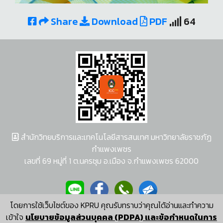
Share
Download
PDF
64
สำนักวิทยบริการและเทคโนโลยีสารสนเทศ มหาวิทยาลัยราชภัฏ
กำแพงเพชร
เลขที่ 69 หมู่ที่ 1 ต.นครชุม อ.เมือง จ.กำแพงเพชร 62000
โดยการใช้เว็บไซต์ของ KPRU คุณรับทราบว่าคุณได้อ่านและทำความ
ผู้พัฒนาระบบ อนุชา พวงผกา
เข้าใจ
นโยบายข้อมูลส่วนบุคคล (PDPA) และข้อกำหนดในการ