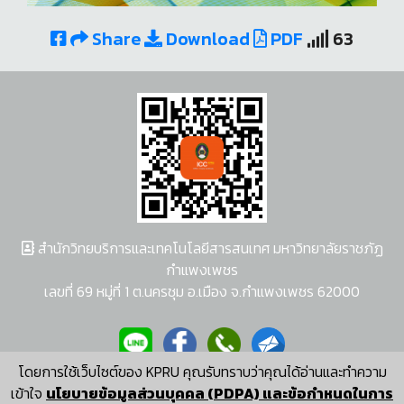
Share
Download
PDF
63
สำนักวิทยบริการและเทคโนโลยีสารสนเทศ มหาวิทยาลัยราชภัฏ
กำแพงเพชร
เลขที่ 69 หมู่ที่ 1 ต.นครชุม อ.เมือง จ.กำแพงเพชร 62000
โดยการใช้เว็บไซต์ของ KPRU คุณรับทราบว่าคุณได้อ่านและทำความ
ผู้พัฒนาระบบ อนุชา พวงผกา
เข้าใจ
นโยบายข้อมูลส่วนบุคคล (PDPA) และข้อกำหนดในการ