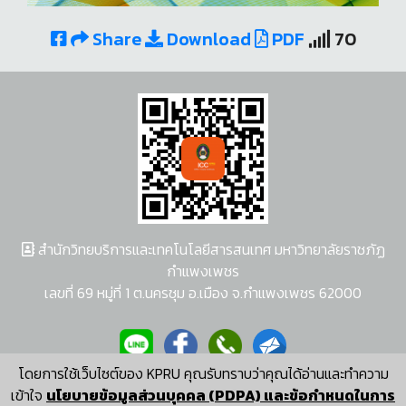
Share
Download
PDF
70
สำนักวิทยบริการและเทคโนโลยีสารสนเทศ มหาวิทยาลัยราชภัฏ
กำแพงเพชร
เลขที่ 69 หมู่ที่ 1 ต.นครชุม อ.เมือง จ.กำแพงเพชร 62000
โดยการใช้เว็บไซต์ของ KPRU คุณรับทราบว่าคุณได้อ่านและทำความ
ผู้พัฒนาระบบ อนุชา พวงผกา
เข้าใจ
นโยบายข้อมูลส่วนบุคคล (PDPA) และข้อกำหนดในการ