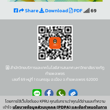
Share
Download
PDF
69
สำนักวิทยบริการและเทคโนโลยีสารสนเทศ มหาวิทยาลัยราชภัฏ
กำแพงเพชร
เลขที่ 69 หมู่ที่ 1 ต.นครชุม อ.เมือง จ.กำแพงเพชร 62000
โดยการใช้เว็บไซต์ของ KPRU คุณรับทราบว่าคุณได้อ่านและทำความ
ผู้พัฒนาระบบ อนุชา พวงผกา
เข้าใจ
นโยบายข้อมูลส่วนบุคคล (PDPA) และข้อกำหนดในการ