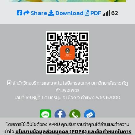
Share
Download
PDF
62
สำนักวิทยบริการและเทคโนโลยีสารสนเทศ มหาวิทยาลัยราชภัฏ
กำแพงเพชร
เลขที่ 69 หมู่ที่ 1 ต.นครชุม อ.เมือง จ.กำแพงเพชร 62000
โดยการใช้เว็บไซต์ของ KPRU คุณรับทราบว่าคุณได้อ่านและทำความ
ผู้พัฒนาระบบ อนุชา พวงผกา
เข้าใจ
นโยบายข้อมูลส่วนบุคคล (PDPA) และข้อกำหนดในการ