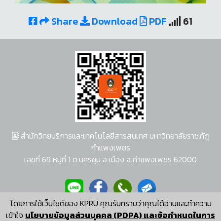
Share
Download
PDF
61
สำนักวิทยบริการและเทคโนโลยีสารสนเทศ มหาวิทยาลัยราชภัฏ
กำแพงเพชร
เลขที่ 69 หมู่ที่ 1 ต.นครชุม อ.เมือง จ.กำแพงเพชร 62000
โดยการใช้เว็บไซต์ของ KPRU คุณรับทราบว่าคุณได้อ่านและทำความ
ผู้พัฒนาระบบ อนุชา พวงผกา
เข้าใจ
นโยบายข้อมูลส่วนบุคคล (PDPA) และข้อกำหนดในการ