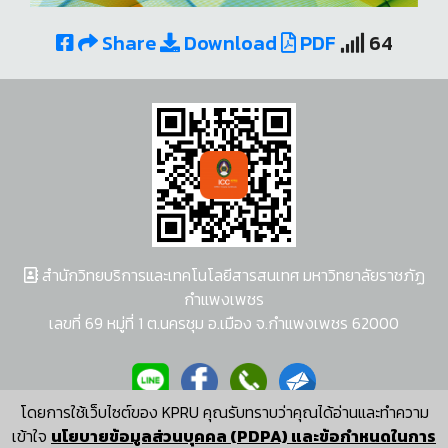
Share
Download
PDF
64
สำนักวิทยบริการและเทคโนโลยีสารสนเทศ มหาวิทยาลัยราชภัฏ
กำแพงเพชร
เลขที่ 69 หมู่ที่ 1 ต.นครชุม อ.เมือง จ.กำแพงเพชร 62000
โดยการใช้เว็บไซต์ของ KPRU คุณรับทราบว่าคุณได้อ่านและทำความ
ผู้พัฒนาระบบ อนุชา พวงผกา
เข้าใจ
นโยบายข้อมูลส่วนบุคคล (PDPA) และข้อกำหนดในการ