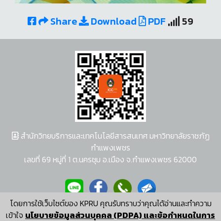
Share
Download
PDF
59
สำนักวิทยบริการและเทคโนโลยีสารสนเทศ มหาวิทยาลัยราชภัฏ
กำแพงเพชร
เลขที่ 69 หมู่ที่ 1 ต.นครชุม อ.เมือง จ.กำแพงเพชร 62000
โดยการใช้เว็บไซต์ของ KPRU คุณรับทราบว่าคุณได้อ่านและทำความ
ผู้พัฒนาระบบ อนุชา พวงผกา
เข้าใจ
นโยบายข้อมูลส่วนบุคคล (PDPA) และข้อกำหนดในการ