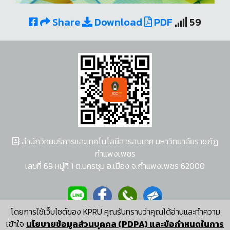
Share
Download
PDF
59
สำนักวิทยบริการและเทคโนโลยีสารสนเทศ มหาวิทยาลัยราชภัฏ
กำแพงเพชร
เลขที่ 69 หมู่ที่ 1 ต.นครชุม อ.เมือง จ.กำแพงเพชร 62000
โดยการใช้เว็บไซต์ของ KPRU คุณรับทราบว่าคุณได้อ่านและทำความ
ผู้พัฒนาระบบ อนุชา พวงผกา
เข้าใจ
นโยบายข้อมูลส่วนบุคคล (PDPA) และข้อกำหนดในการ