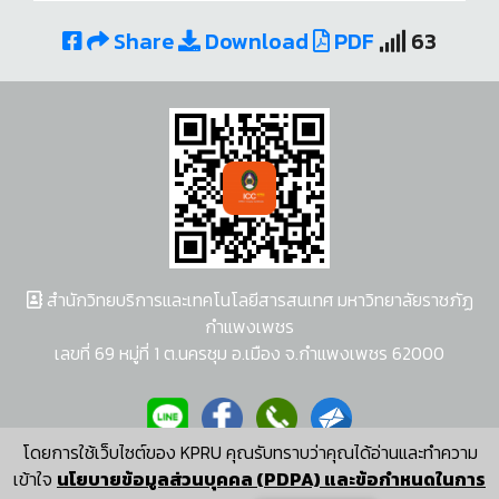
Share
Download
PDF
63
สำนักวิทยบริการและเทคโนโลยีสารสนเทศ มหาวิทยาลัยราชภัฏ
กำแพงเพชร
เลขที่ 69 หมู่ที่ 1 ต.นครชุม อ.เมือง จ.กำแพงเพชร 62000
โดยการใช้เว็บไซต์ของ KPRU คุณรับทราบว่าคุณได้อ่านและทำความ
ผู้พัฒนาระบบ อนุชา พวงผกา
เข้าใจ
นโยบายข้อมูลส่วนบุคคล (PDPA) และข้อกำหนดในการ