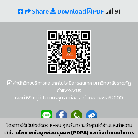
Share
Download
PDF
91
สำนักวิทยบริการและเทคโนโลยีสารสนเทศ มหาวิทยาลัยราชภัฏ
กำแพงเพชร
เลขที่ 69 หมู่ที่ 1 ต.นครชุม อ.เมือง จ.กำแพงเพชร 62000
โดยการใช้เว็บไซต์ของ KPRU คุณรับทราบว่าคุณได้อ่านและทำความ
ผู้พัฒนาระบบ อนุชา พวงผกา
เข้าใจ
นโยบายข้อมูลส่วนบุคคล (PDPA) และข้อกำหนดในการ