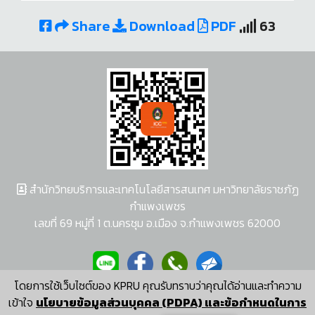
Share
Download
PDF
63
สำนักวิทยบริการและเทคโนโลยีสารสนเทศ มหาวิทยาลัยราชภัฏ
กำแพงเพชร
เลขที่ 69 หมู่ที่ 1 ต.นครชุม อ.เมือง จ.กำแพงเพชร 62000
โดยการใช้เว็บไซต์ของ KPRU คุณรับทราบว่าคุณได้อ่านและทำความ
ผู้พัฒนาระบบ อนุชา พวงผกา
เข้าใจ
นโยบายข้อมูลส่วนบุคคล (PDPA) และข้อกำหนดในการ