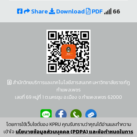
Share
Download
PDF
66
สำนักวิทยบริการและเทคโนโลยีสารสนเทศ มหาวิทยาลัยราชภัฏ
กำแพงเพชร
เลขที่ 69 หมู่ที่ 1 ต.นครชุม อ.เมือง จ.กำแพงเพชร 62000
โดยการใช้เว็บไซต์ของ KPRU คุณรับทราบว่าคุณได้อ่านและทำความ
ผู้พัฒนาระบบ อนุชา พวงผกา
เข้าใจ
นโยบายข้อมูลส่วนบุคคล (PDPA) และข้อกำหนดในการ