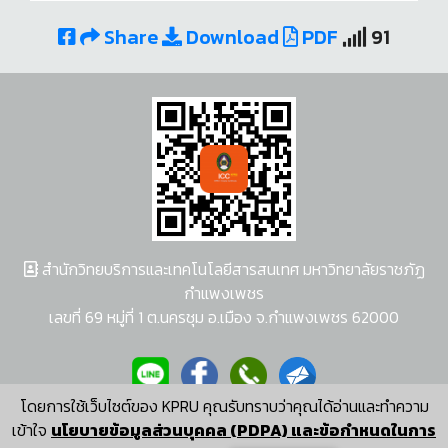
Share
Download
PDF
91
สำนักวิทยบริการและเทคโนโลยีสารสนเทศ มหาวิทยาลัยราชภัฏ
กำแพงเพชร
เลขที่ 69 หมู่ที่ 1 ต.นครชุม อ.เมือง จ.กำแพงเพชร 62000
โดยการใช้เว็บไซต์ของ KPRU คุณรับทราบว่าคุณได้อ่านและทำความ
ผู้พัฒนาระบบ อนุชา พวงผกา
เข้าใจ
นโยบายข้อมูลส่วนบุคคล (PDPA) และข้อกำหนดในการ