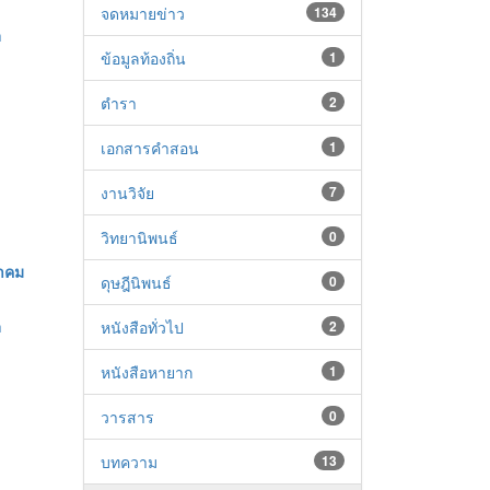
จดหมายข่าว
134
า
ข้อมูลท้องถิ่น
1
ตำรา
2
เอกสารคำสอน
1
งานวิจัย
7
วิทยานิพนธ์
0
าคม
ดุษฎีนิพนธ์
0
า
หนังสือทั่วไป
2
หนังสือหายาก
1
วารสาร
0
บทความ
13