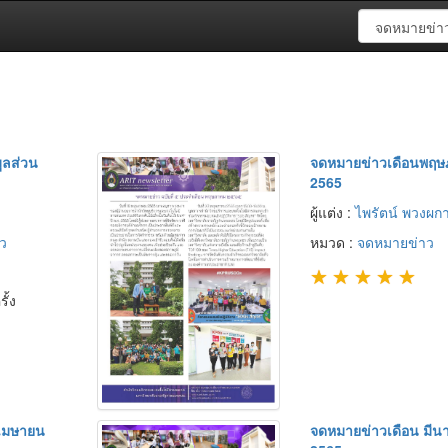
มูลส่วน
จดหมายข่าวเดือนพฤ
2565
ผู้แต่ง :
ไพรัตน์ พวงผก
ว
หมวด :
จดหมายข่าว
★
★
★
★
★
ั้ง
 เมษายน
จดหมายข่าวเดือน มีน