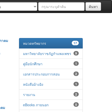
ค้นหา
ษภาคม
หมวดทรัพยากร
17
า
มหาวิทยาลัยราชภัฏกำแพงเพชร
9
คู่มือนักศึกษา
1
เอกสารประกอบการสอน
2
หนังสืออ้างอิง
1
รายงาน
2
eBooks ภายนอก
0
าคม