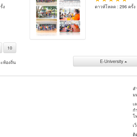
ั้ง
ดาวห์โหลด : 296 ครั้ง
10
E-University
ะท้องถิ่น
ส
ม
เล
ก
โท
เว
ติ