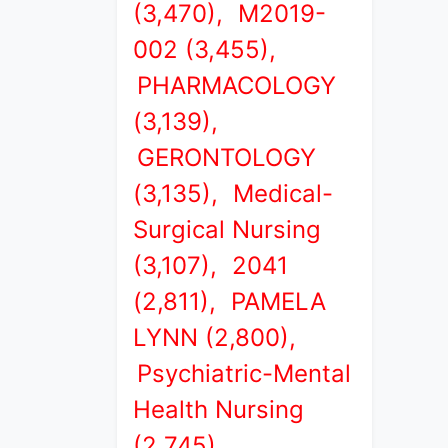
(3,470),
M2019-
002 (3,455),
PHARMACOLOGY
(3,139),
GERONTOLOGY
(3,135),
Medical-
Surgical Nursing
(3,107),
2041
(2,811),
PAMELA
LYNN (2,800),
Psychiatric-Mental
Health Nursing
(2,745),