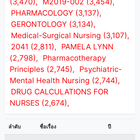
(3,470),
M2019-002 (3,454),
PHARMACOLOGY (3,137),
GERONTOLOGY (3,134),
Medical-Surgical Nursing (3,107),
2041 (2,811),
PAMELA LYNN
(2,798),
Pharmacotherapy
Principles (2,745),
Psychiatric-
Mental Health Nursing (2,744),
DRUG CALCULATIONS FOR
NURSES (2,674),
ลำดับ
ชื่อเรื่อง
ปี