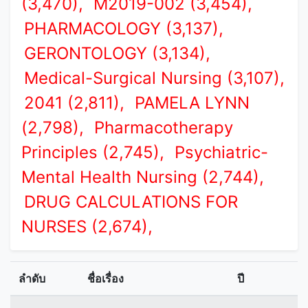
(3,470),
M2019-002 (3,454),
PHARMACOLOGY (3,137),
GERONTOLOGY (3,134),
Medical-Surgical Nursing (3,107),
2041 (2,811),
PAMELA LYNN
(2,798),
Pharmacotherapy
Principles (2,745),
Psychiatric-
Mental Health Nursing (2,744),
DRUG CALCULATIONS FOR
NURSES (2,674),
ลำดับ
ชื่อเรื่อง
ปี