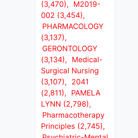
(3,470),
M2019-
002 (3,454),
PHARMACOLOGY
(3,137),
GERONTOLOGY
(3,134),
Medical-
Surgical Nursing
(3,107),
2041
(2,811),
PAMELA
LYNN (2,798),
Pharmacotherapy
Principles (2,745),
Psychiatric-Mental