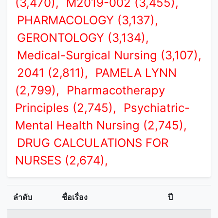
(3,470),
M2019-002 (3,455),
PHARMACOLOGY (3,137),
GERONTOLOGY (3,134),
Medical-Surgical Nursing (3,107),
2041 (2,811),
PAMELA LYNN
(2,799),
Pharmacotherapy
Principles (2,745),
Psychiatric-
Mental Health Nursing (2,745),
DRUG CALCULATIONS FOR
NURSES (2,674),
ลำดับ
ชื่อเรื่อง
ปี