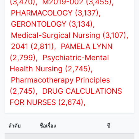
(3,470),
M2019-002 (3,455),
PHARMACOLOGY (3,137),
GERONTOLOGY (3,134),
Medical-Surgical Nursing (3,107),
2041 (2,811),
PAMELA LYNN
(2,799),
Psychiatric-Mental
Health Nursing (2,745),
Pharmacotherapy Principles
(2,745),
DRUG CALCULATIONS
FOR NURSES (2,674),
ลำดับ
ชื่อเรื่อง
ปี