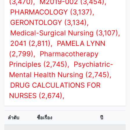
(3,470),
M2019-002 (3,454),
PHARMACOLOGY (3,137),
GERONTOLOGY (3,134),
Medical-Surgical Nursing (3,107),
2041 (2,811),
PAMELA LYNN
(2,799),
Pharmacotherapy
Principles (2,745),
Psychiatric-
Mental Health Nursing (2,745),
DRUG CALCULATIONS FOR
NURSES (2,674),
ลำดับ
ชื่อเรื่อง
ปี