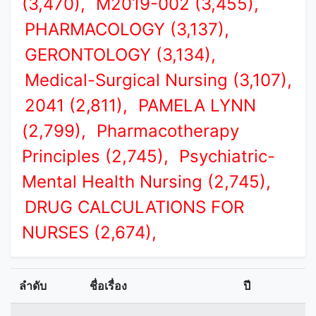
(3,470),
M2019-002 (3,455),
PHARMACOLOGY (3,137),
GERONTOLOGY (3,134),
Medical-Surgical Nursing (3,107),
2041 (2,811),
PAMELA LYNN
(2,799),
Pharmacotherapy
Principles (2,745),
Psychiatric-
Mental Health Nursing (2,745),
DRUG CALCULATIONS FOR
NURSES (2,674),
ลำดับ
ชื่อเรื่อง
ปี