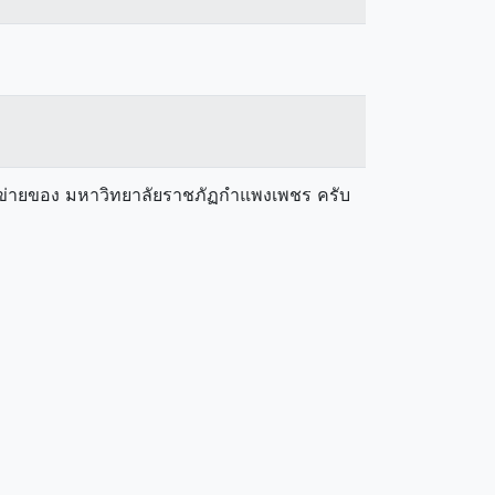
ือข่ายของ มหาวิทยาลัยราชภัฏกำแพงเพชร ครับ