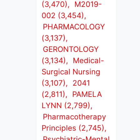
(3,470),
M2019-
002 (3,454),
PHARMACOLOGY
(3,137),
GERONTOLOGY
(3,134),
Medical-
Surgical Nursing
(3,107),
2041
(2,811),
PAMELA
LYNN (2,799),
Pharmacotherapy
Principles (2,745),
Psychiatric-Mental