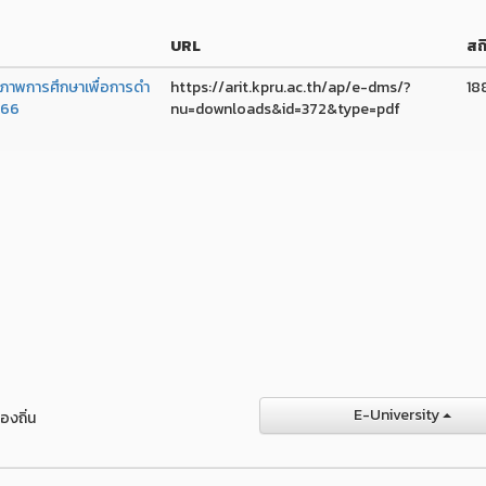
URL
สถิ
าพการศึกษาเพื่อการดํา
https://arit.kpru.ac.th/ap/e-dms/?
18
566
nu=downloads&id=372&type=pdf
E-University
องถิ่น