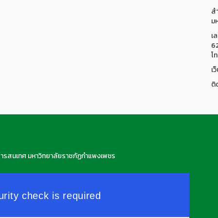
สำ
มห
เล
6
โท
เว
ติ
สารสนเทศ มหาวิทยาลัยราชภัฏกำแพงเพชร