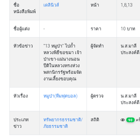
ชื่อ
เดลินิวส์
หน้า
1,8,13
หนังสือพิมพ์
ชื่อผู้แต่ง
-
ราคา
10 บาท
หัวข้อข่าว
"13 หมูป่า" ไปถ้ำ
ผู้จัดทำ
น.ส.มาลี
หลวงพิธีขอขมา เจ้า
ประสงค์ดี
ป่าเขา-แม่นางนอน
ปีติในหลวงทรงห่วง
พสกนิกรรัฐพร้อมจัด
งานเลี้ยงขอบคุณ
หัวเรื่อง
หมูป่า(ทีมฟุตบอล)
ผู้ตรวจ
น.ส.มาลี
ประสงค์ดี
ประเภท
ทรัพยากรธรรมชาติ/
สถิติ
ครั
90
ข่าว
ภัยธรรมชาติ