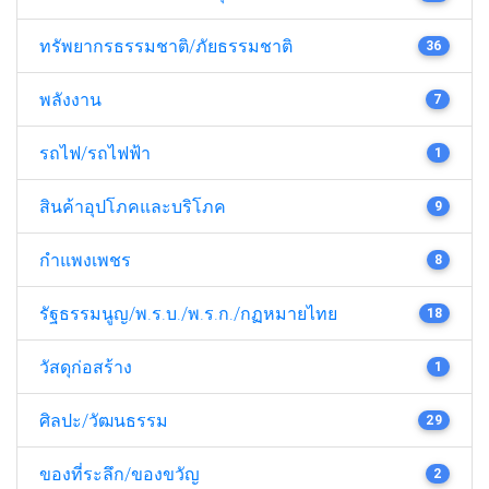
ทรัพยากรธรรมชาติ/ภัยธรรมชาติ
36
พลังงาน
7
รถไฟ/รถไฟฟ้า
1
สินค้าอุปโภคและบริโภค
9
กำแพงเพชร
8
รัฐธรรมนูญ/พ.ร.บ./พ.ร.ก./กฏหมายไทย
18
วัสดุก่อสร้าง
1
ศิลปะ/วัฒนธรรม
29
ของที่ระลึก/ของขวัญ
2