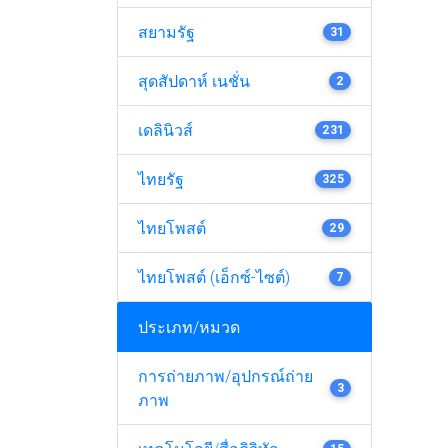
สยามรัฐ
31
สุดสัปดาห์ เนชั่น
2
เดลินิวส์
231
ไทยรัฐ
325
ไทยโพสต์
29
ไทยโพสต์ (เอ็กซ์-ไซต์)
7
ประเภท/หมวด
การถ่ายภาพ/อุปกรณ์ถ่าย
3
ภาพ