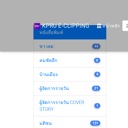
KPRU E-CLIPPING
(cur
หน้าหลัก
หนังสือพิมพ์
ข่าวสด
48
คมชัดลึก
6
บ้านเมือง
9
ผู้จัดการรายวัน
21
ผู้จัดการรายวัน COVER
1
STORY
มติชน
131