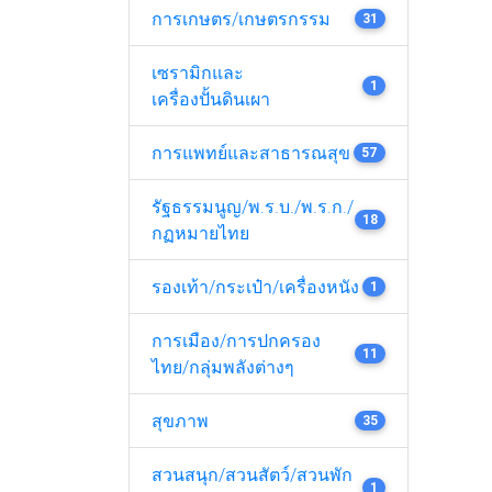
การเกษตร/เกษตรกรรม
31
เซรามิกและ
1
เครื่องปั้นดินเผา
การแพทย์และสาธารณสุข
57
รัฐธรรมนูญ/พ.ร.บ./พ.ร.ก./
18
กฏหมายไทย
รองเท้า/กระเป๋า/เครื่องหนัง
1
การเมือง/การปกครอง
11
ไทย/กลุ่มพลังต่างๆ
สุขภาพ
35
สวนสนุก/สวนสัตว์/สวนพัก
1