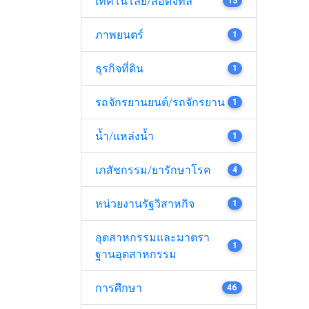
เทคโนโลยี/สื่อดิจิทัล
15
ภาพยนตร์
1
ธุรกิจที่ดิน
1
รถจักรยานยนต์/รถจักรยาน
1
น้ำ/แหล่งน้ำ
1
เภสัชกรรม/ยารักษาโรค
4
หน่วยงานรัฐวิสาหกิจ
1
อุตสาหกรรมและมาตรา
1
ฐานอุตสาหกรรม
การศึกษา
46