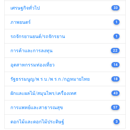
เศรษฐกิจทั่วไป
33
ภาพยนตร์
1
รถจักรยานยนต์/รถจักรยาน
1
การค้าและการลงทุน
22
อุตสาหกรรมท่องเที่ยว
14
รัฐธรรมนูญ/พ.ร.บ./พ.ร.ก./กฏหมายไทย
18
ผักและผลไม้/สมุนไพร/เครื่องเทศ
43
การแพทย์และสาธารณสุข
57
ดอกไม้และดอกไม้ประดิษฐ์
3