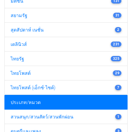
มติชน
131
สยามรัฐ
31
สุดสัปดาห์ เนชั่น
2
เดลินิวส์
231
ไทยรัฐ
325
ไทยโพสต์
29
ไทยโพสต์ (เอ็กซ์-ไซต์)
7
ประเภท/หมวด
สวนสนุก/สวนสัตว์/สวนพักผ่อน
1
ดนตรีและเพลง
3