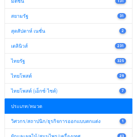
มติชน
131
สยามรัฐ
31
สุดสัปดาห์ เนชั่น
2
เดลินิวส์
231
ไทยรัฐ
325
ไทยโพสต์
29
ไทยโพสต์ (เอ็กซ์-ไซต์)
7
ประเภท/หมวด
วิศวกร/สถาปนิก/ธุรกิจการออกแบบตกแต่ง
1
ผักและผลไม้/สมุนไพร/เครื่องเทศ
43