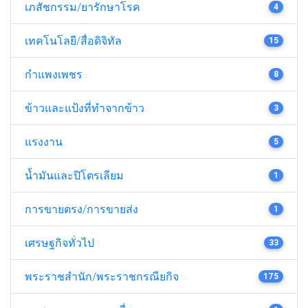
เภสัชกรรม/ยารักษาโรค
4
เทคโนโลยี/สื่อดิจิทัล
15
กำแพงเพชร
8
ข้าวและแป้งที่ทำจากข้าว
3
แรงงาน
5
น้ำมันและปิโตรเลียม
1
การขายตรง/การขายส่ง
1
เศรษฐกิจทั่วไป
33
พระราชสำนัก/พระราชกรณียกิจ
175