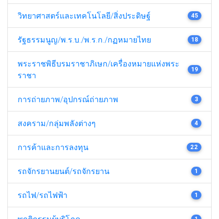
วิทยาศาสตร์และเทคโนโลยี/สิ่งประดิษฐ์
45
รัฐธรรมนูญ/พ.ร.บ./พ.ร.ก./กฏหมายไทย
18
พระราชพิธีบรมราชาภิเษก/เครื่องหมายแห่งพระ
19
ราชา
การถ่ายภาพ/อุปกรณ์ถ่ายภาพ
3
สงคราม/กลุ่มพลังต่างๆ
4
การค้าและการลงทุน
22
รถจักรยานยนต์/รถจักรยาน
1
รถไฟ/รถไฟฟ้า
1
พฤติกรรมผู้บริโภค
1