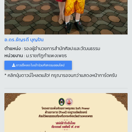
อ.ดร.ธัญรดี บุญปัน
ตำแหน่ง
: รองผู้อำนวยการสำนักศิลปะและวัฒนธรรม
หน่วยงาน
: ม.ราชภัฏกำแพงเพชร
ดาวน์โหลด ใบเข้าร่วมกิจกรรมออนไลน์
* คลิกปุ่มดาวน์โหลดแล้ว! กรุณารอจนกว่าแสดงหน้าการ์ดครับ