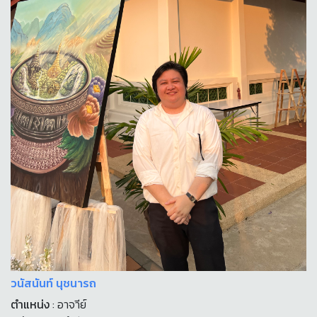
วนัสนันท์ นุชนารถ
ตำแหน่ง
: อาจาีย์