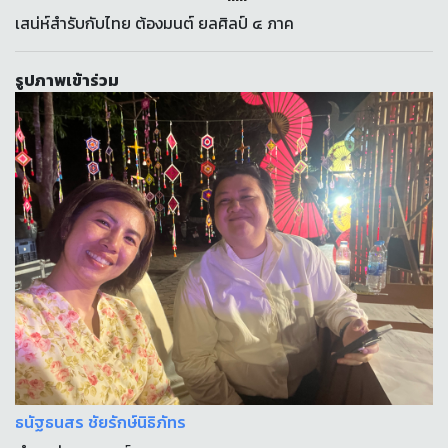
เสน่ห์สำรับกับไทย ต้องมนต์ ยลศิลป์ ๔ ภาค
รูปภาพเข้าร่วม
ธนัฐธนสร ชัยรักษ์นิธิภัทร