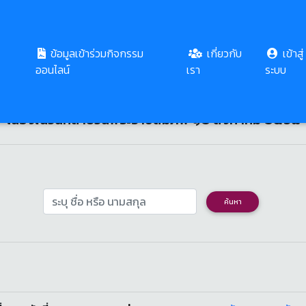
ข้อมูลเข้าร่วมกิจกรรม
เกี่ยวกับ
เข้าสู่
พิธีถวายพระพรชัยมงคล
ออนไลน์
เรา
ระบบ
าสิริกิติ์พระบรมราชินีนาถ พระบรม
เนื่องในวันคล้ายวันพระราชสมภพ ๑๒ สิงหาคม ๒๕๖๘
ค้นหา