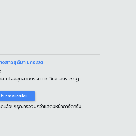
นางสาวสุติมา นครเขต
ร
ทคโนโลยีอุตสาหกรรม มหาวิทยาลัยราชภัฏ
าร่วมกิจกรรมออนไลน์
หลดแล้ว! กรุณารอจนกว่าแสดงหน้าการ์ดครับ