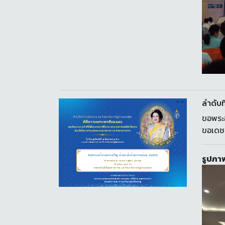
ลำดับที
ขอพระอ
ขอเดช
รูปภาพ