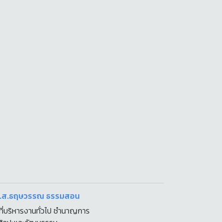
 น.ส.ธฤษวรรณ​ ธรรมสอน
าที่บริหารงานทั่วไป​ ชำนาญการ