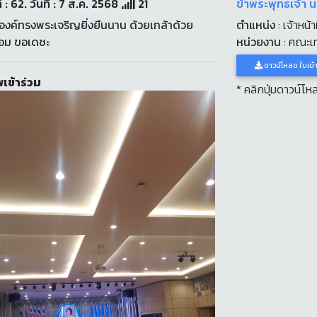
่ : 62. วันที่ : 7 ส.ค. 2568
21
ข้าพระพุทธเจ้า 
งค์ทรงพระเจริญยิ่งยืนนาน ด้วยเกล้าด้วย
ตำแหน่ง
: เจ้าหน้า
่อม ขอเดชะ
หน่วยงาน
: คณะเ
ดาวน์โหลด ใบเข้
เข้าร่วม
* คลิกปุ่มดาวน์โ