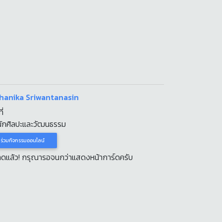
chanika Sriwantanasin
ี่
นักศิลปะและวัฒนธรรม
าร่วมกิจกรรมออนไลน์
หลดแล้ว! กรุณารอจนกว่าแสดงหน้าการ์ดครับ