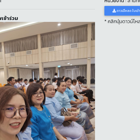
ะ
หน่วยงาน
: สำนัก
ดาวน์โหลด ใบเข้
เข้าร่วม
* คลิกปุ่มดาวน์โ