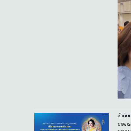
ลำดับที
ขอพระอ