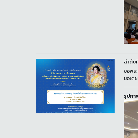
ลำดับที
ขอพระอ
ขอเดช
รูปภาพ