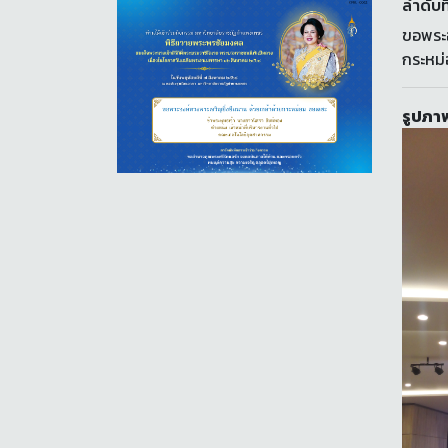
ลำดับที
ขอพระอ
กระหม
รูปภาพ