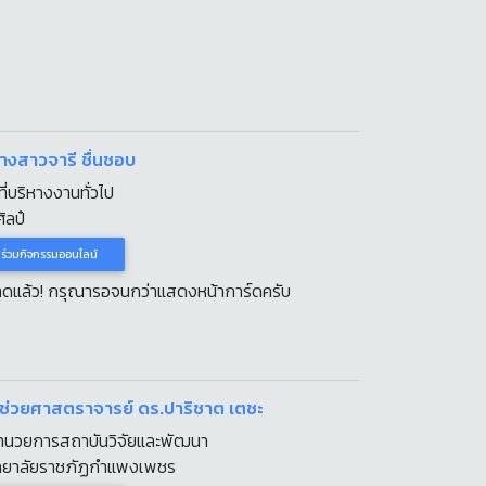
นางสาวจารี ชื่นชอบ
ที่บริหางงานทั่วไป
ิลป๋
าร่วมกิจกรรมออนไลน์
หลดแล้ว! กรุณารอจนกว่าแสดงหน้าการ์ดครับ
ผู้ช่วยศาสตราจารย์ ดร.ปาริชาต เตชะ
อำนวยการสถาบันวิจัยและพัฒนา
ิทยาลัยราชภัฏกำแพงเพชร