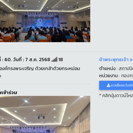
่ : 60. วันที่ : 7 ส.ค. 2568
18
ข้าพระพุทธเจ้า รต
งค์ทรงพระเจริญ ด้วยเกล้าด้วยกระหม่อม
ตำแหน่ง
: สถาปนิ
ะ
หน่วยงาน
: กองก
ดาวน์โหลด ใบเข้
เข้าร่วม
* คลิกปุ่มดาวน์โ