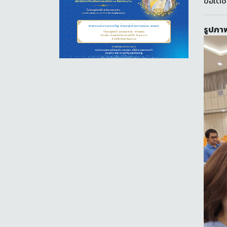
ขอเดช
รูปภาพ