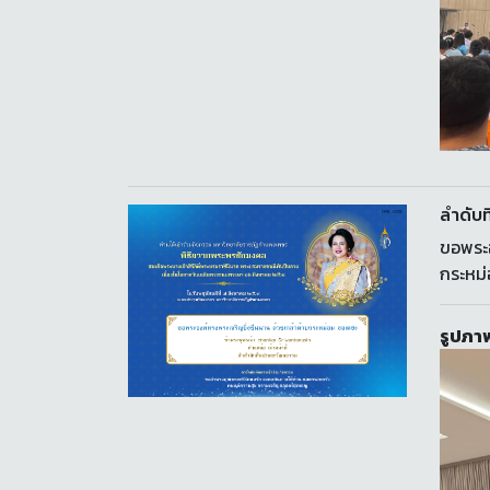
ลำดับที
ขอพระอ
กระหม
รูปภาพ